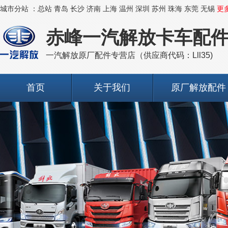
城市分站 ：
总站
青岛
长沙
济南
上海
温州
深圳
苏州
珠海
东莞
无锡
更
赤峰一汽解放卡车配
一汽解放原厂配件专营店（供应商代码：Lll35)
首页
关于我们
原厂解放配件